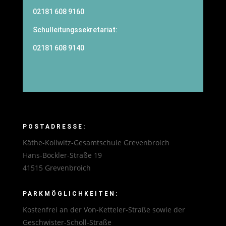
02181 608 9160
Schulleitungssekretariat:
02181 608 9140
POSTADRESSE:
Käthe-Kollwitz-Gesamtschule Grevenbroich
Hans-Böckler-Straße 19
41515 Grevenbroich
PARKMÖGLICHKEITEN:
Kostenfrei an der Von-Ketteler-Straße sowie der
Geschwister-Scholl-Straße