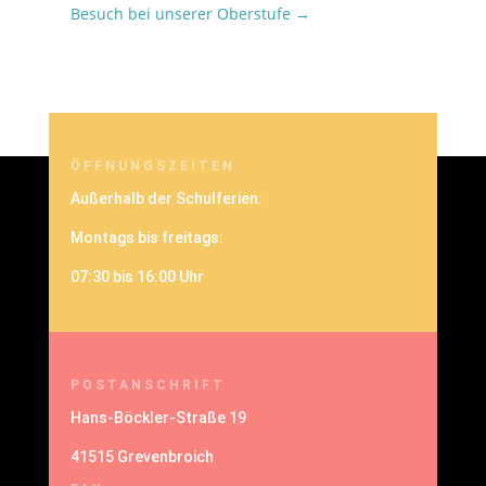
Besuch bei unserer Oberstufe
→
ÖFFNUNGSZEITEN
Außerhalb der Schulferien:
Montags bis freitags:
07:30 bis 16:00 Uhr
POSTANSCHRIFT
Hans-Böckler-Straße 19
41515 Grevenbroich