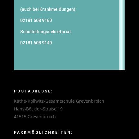
(auch bei Krankmeldungen):
02181 608 9160
Schulleitungssekretariat:
02181 608 9140
POSTADRESSE:
Käthe-Kollwitz-Gesamtschule Grevenbroich
Hans-Böckler-Straße 19
41515 Grevenbroich
PARKMÖGLICHKEITEN: