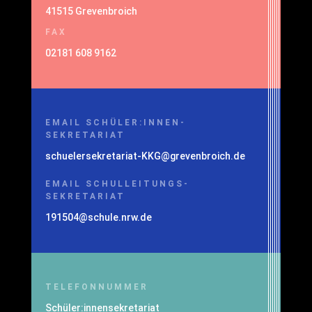
41515 Grevenbroich
FAX
02181 608 9162
EMAIL SCHÜLER:INNEN-
SEKRETARIAT
schuelersekretariat-KKG@grevenbroich.de
EMAIL SCHULLEITUNGS-
SEKRETARIAT
191504@schule.nrw.de
TELEFONNUMMER
Schüler:innensekretariat