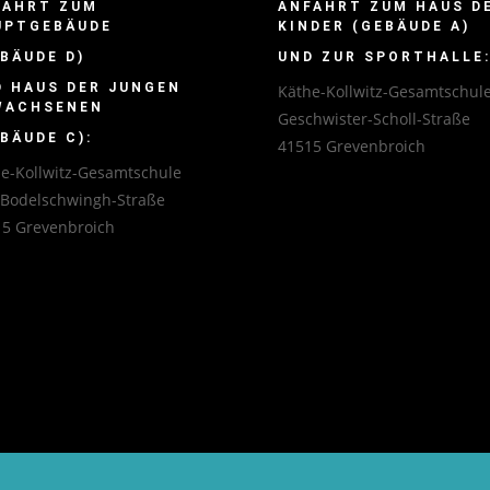
FAHRT ZUM
ANFAHRT ZUM HAUS D
UPTGEBÄUDE
KINDER (GEBÄUDE A)
BÄUDE D)
UND ZUR SPORTHALLE
D HAUS DER JUNGEN
Käthe-Kollwitz-Gesamtschul
WACHSENEN
Geschwister-Scholl-Straße
BÄUDE C):
41515 Grevenbroich
e-Kollwitz-Gesamtschule
-Bodelschwingh-Straße
5 Grevenbroich