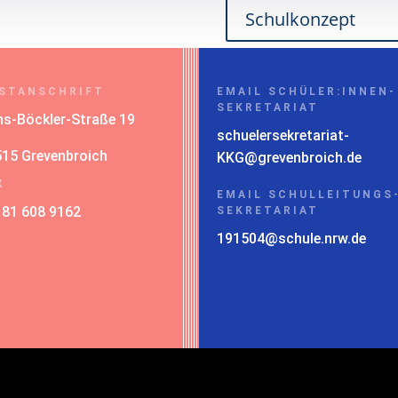
Schulkonzept
STANSCHRIFT
EMAIL SCHÜLER:INNEN-
SEKRETARIAT
s-Böckler-Straße 19
schuelersekretariat-
15 Grevenbroich
KKG@grevenbroich.de
X
EMAIL SCHULLEITUNGS
181 608 9162
SEKRETARIAT
191504@schule.nrw.de