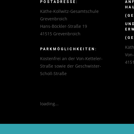
POSTADRESSE:
AN
HA
Käthe-Kollwitz-Gesamtschule
(GE
Grevenbroich
UN
Hans-Böckler-Straße 19
ER
41515 Grevenbroich
(GE
Käth
PARKMÖGLICHKEITEN:
Von
Kostenfrei an der Von-Ketteler-
4151
Straße sowie der Geschwister-
Scholl-Straße
loading...