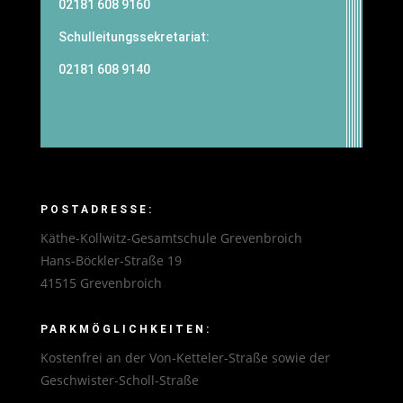
02181 608 9160
Schulleitungssekretariat:
02181 608 9140
POSTADRESSE:
Käthe-Kollwitz-Gesamtschule Grevenbroich
Hans-Böckler-Straße 19
41515 Grevenbroich
PARKMÖGLICHKEITEN:
Kostenfrei an der Von-Ketteler-Straße sowie der
Geschwister-Scholl-Straße