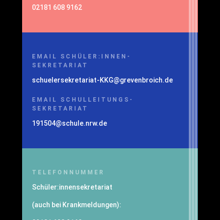
02181 608 9162
EMAIL SCHÜLER:INNEN-
SEKRETARIAT
schuelersekretariat-KKG@grevenbroich.de
EMAIL SCHULLEITUNGS-
SEKRETARIAT
191504@schule.nrw.de
TELEFONNUMMER
Schüler:innensekretariat
(auch bei Krankmeldungen):