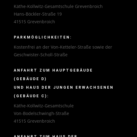
Käthe-Kollwitz-Gesamtschule Grevenbroich
Hans-Böckler-Straße 19
41515 Grevenbroich
PARKMÖGLICHKEITEN:
Kostenfrei an der Von-Ketteler-Straße sowie der
Geschwister-Scholl-Straße
ANFAHRT ZUM HAUPTGEBÄUDE
(GEBÄUDE D)
UND HAUS DER JUNGEN ERWACHSENEN
(GEBÄUDE C):
Käthe-Kollwitz-Gesamtschule
Von-Bodelschwingh-Straße
41515 Grevenbroich
ANFAHRT ZUM HAUS DER