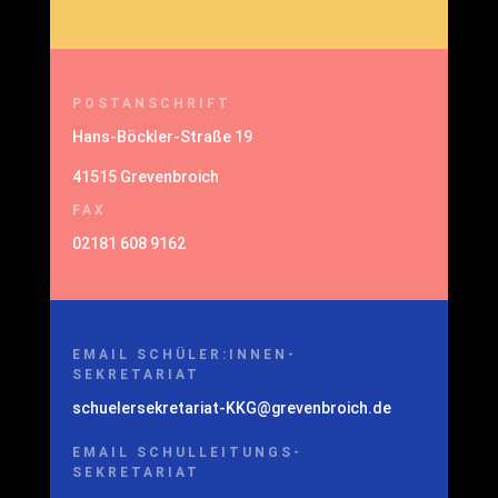
POSTANSCHRIFT
Hans-Böckler-Straße 19
41515 Grevenbroich
FAX
02181 608 9162
EMAIL SCHÜLER:INNEN-
SEKRETARIAT
schuelersekretariat-KKG@grevenbroich.de
EMAIL SCHULLEITUNGS-
SEKRETARIAT