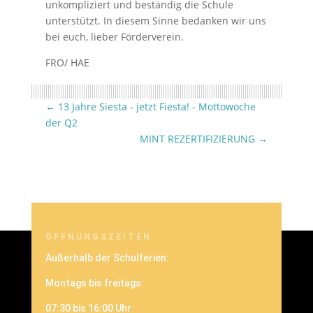
unkompliziert und beständig die Schule
unterstützt. In diesem Sinne bedanken wir uns
bei euch, lieber Förderverein.
FRO/ HAE
←
13 Jahre Siesta - jetzt Fiesta! - Mottowoche
der Q2
MINT REZERTIFIZIERUNG
→
ÖFFNUNGSZEITEN
Außerhalb der Schulferien:
Montags bis freitags:
07:30 bis 16:00 Uhr