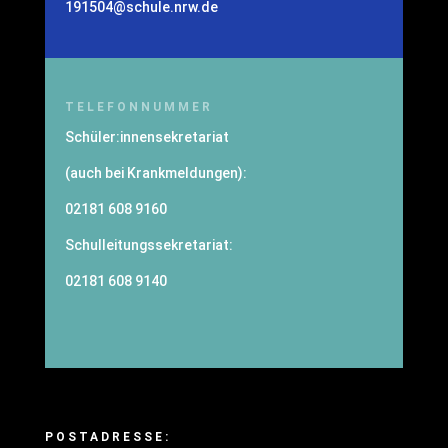
191504@schule.nrw.de
TELEFONNUMMER
Schüler:innensekretariat
(auch bei Krankmeldungen):
02181 608 9160
Schulleitungssekretariat:
02181 608 9140
POSTADRESSE: