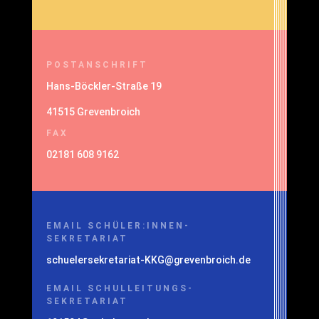
POSTANSCHRIFT
Hans-Böckler-Straße 19
41515 Grevenbroich
FAX
02181 608 9162
EMAIL SCHÜLER:INNEN-
SEKRETARIAT
schuelersekretariat-KKG@grevenbroich.de
EMAIL SCHULLEITUNGS-
SEKRETARIAT