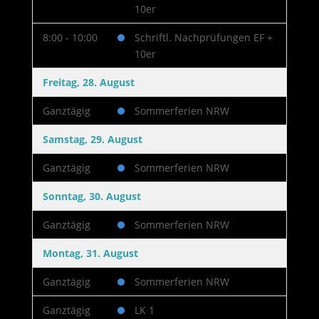
10er
8:00 - 10:00
Schriftl. Nachprüfungen EF +
10er
Freitag, 28. August
Ganztägig
Sommerferien NRW
Samstag, 29. August
Ganztägig
Sommerferien NRW
Sonntag, 30. August
Ganztägig
Sommerferien NRW
Montag, 31. August
Ganztägig
Sommerferien NRW
Ganztägig
LK 1