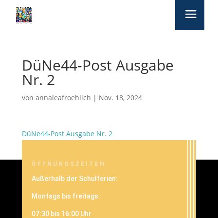
DüNe44-Post Ausgabe
Nr. 2
von
annaleafroehlich
|
Nov. 18, 2024
DüNe44-Post Ausgabe Nr. 2
ÖFFNUNGSZEITEN
Außerhalb der Schulferien:
Montags bis freitags:
07:30 bis 16:00 Uhr