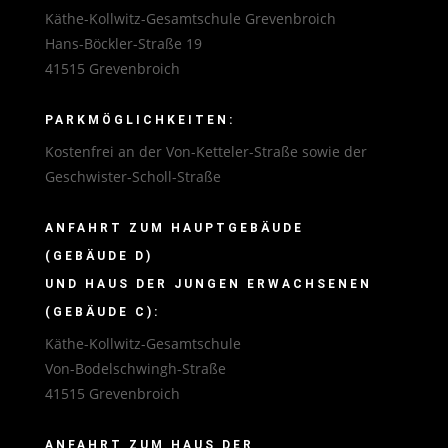
Käthe-Kollwitz-Gesamtschule Grevenbroich
Hans-Böckler-Straße 19
41515 Grevenbroich
PARKMÖGLICHKEITEN:
Kostenfrei an der Von-Ketteler-Straße sowie der
Geschwister-Scholl-Straße
ANFAHRT ZUM HAUPTGEBÄUDE
(GEBÄUDE D)
UND HAUS DER JUNGEN ERWACHSENEN
(GEBÄUDE C):
Käthe-Kollwitz-Gesamtschule
Von-Bodelschwingh-Straße
41515 Grevenbroich
ANFAHRT ZUM HAUS DER