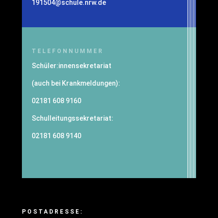
191504@schule.nrw.de
TELEFONNUMMER
Schüler:innensekretariat
(auch bei Krankmeldungen):
02181 608 9160
Schulleitungssekretariat:
02181 608 9140
POSTADRESSE: