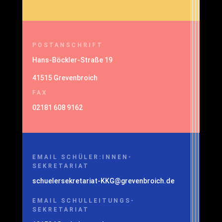
POSTANSCHRIFT
Hans-Böckler-Straße 19
41515 Grevenbroich
FAX
02181 608 9162
EMAIL SCHÜLER:INNEN-
SEKRETARIAT
schuelersekretariat-KKG@grevenbroich.de
EMAIL SCHULLEITUNGS-
SEKRETARIAT