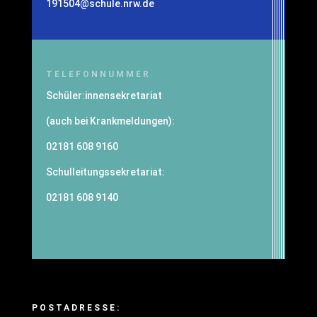
191504@schule.nrw.de
TELEFONNUMMER
Schüler:innensekretariat
(auch bei Krankmeldungen):
02181 608 9160
Schulleitungssekretariat:
02181 608 9140
POSTADRESSE: