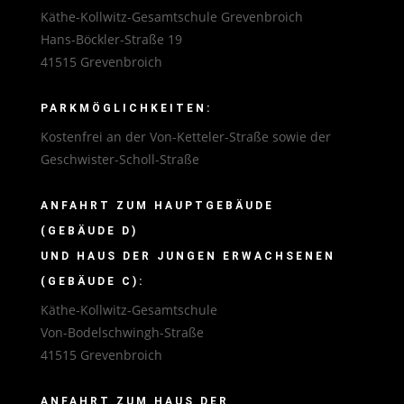
Käthe-Kollwitz-Gesamtschule Grevenbroich
Hans-Böckler-Straße 19
41515 Grevenbroich
PARKMÖGLICHKEITEN:
Kostenfrei an der Von-Ketteler-Straße sowie der
Geschwister-Scholl-Straße
ANFAHRT ZUM HAUPTGEBÄUDE
(GEBÄUDE D)
UND HAUS DER JUNGEN ERWACHSENEN
(GEBÄUDE C):
Käthe-Kollwitz-Gesamtschule
Von-Bodelschwingh-Straße
41515 Grevenbroich
ANFAHRT ZUM HAUS DER