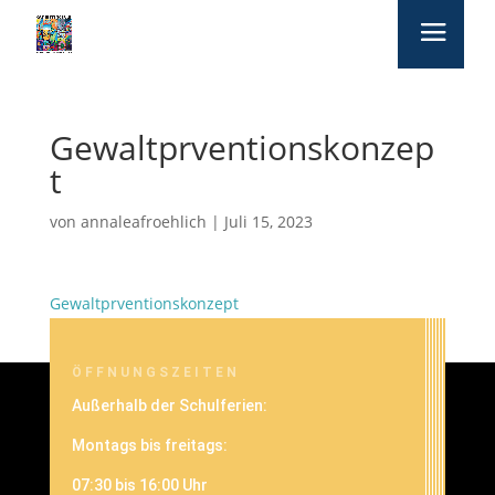
Gewaltprventionskonzep
t
von
annaleafroehlich
|
Juli 15, 2023
Gewaltprventionskonzept
ÖFFNUNGSZEITEN
Außerhalb der Schulferien:
Montags bis freitags:
07:30 bis 16:00 Uhr