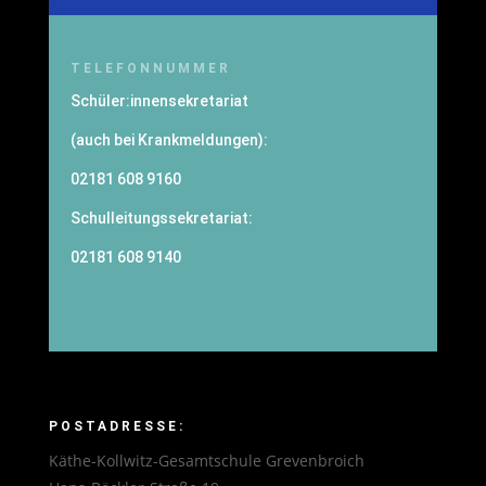
TELEFONNUMMER
Schüler:innensekretariat
(auch bei Krankmeldungen):
02181 608 9160
Schulleitungssekretariat:
02181 608 9140
POSTADRESSE:
Käthe-Kollwitz-Gesamtschule Grevenbroich