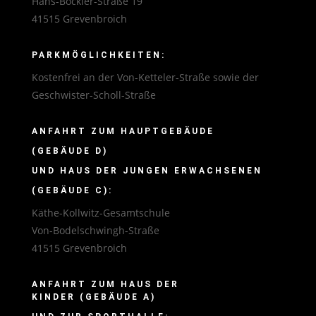
Hans-Böckler-Straße 19
41515 Grevenbroich
PARKMÖGLICHKEITEN:
Kostenfrei an der Von-Ketteler-Straße sowie der
Geschwister-Scholl-Straße
ANFAHRT ZUM HAUPTGEBÄUDE
(GEBÄUDE D)
UND HAUS DER JUNGEN ERWACHSENEN
(GEBÄUDE C):
Käthe-Kollwitz-Gesamtschule
Von-Bodelschwingh-Straße
41515 Grevenbroich
ANFAHRT ZUM HAUS DER
KINDER (GEBÄUDE A)