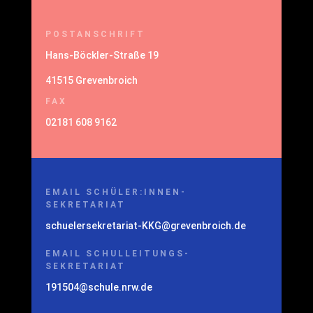
POSTANSCHRIFT
Hans-Böckler-Straße 19
41515 Grevenbroich
FAX
02181 608 9162
EMAIL SCHÜLER:INNEN-
SEKRETARIAT
schuelersekretariat-KKG@grevenbroich.de
EMAIL SCHULLEITUNGS-
SEKRETARIAT
191504@schule.nrw.de