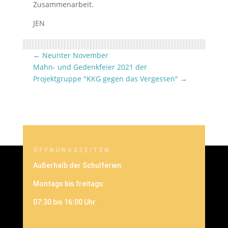
Zusammenarbeit.
JEN
←
Neunter November
Mahn- und Gedenkfeier 2021 der
Projektgruppe "KKG gegen das Vergessen"
→
ÖFFNUNGSZEITEN
Außerhalb der Schulferien:
Montags bis freitags:
07:30 bis 16:00 Uhr