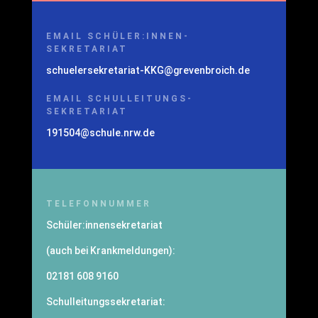
EMAIL SCHÜLER:INNEN-
SEKRETARIAT
schuelersekretariat-KKG@grevenbroich.de
EMAIL SCHULLEITUNGS-
SEKRETARIAT
191504@schule.nrw.de
TELEFONNUMMER
Schüler:innensekretariat
(auch bei Krankmeldungen):
02181 608 9160
Schulleitungssekretariat: