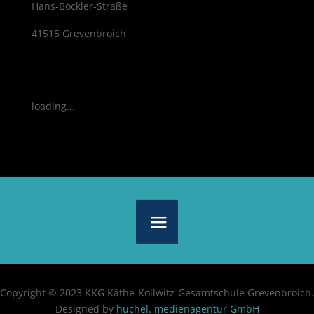
Hans-Böckler-Straße
41515 Grevenbroich
loading...
Copyright © 2023 KKG Käthe-Kollwitz-Gesamtschule Grevenbroich.
Designed by
huchel. medienagentur GmbH