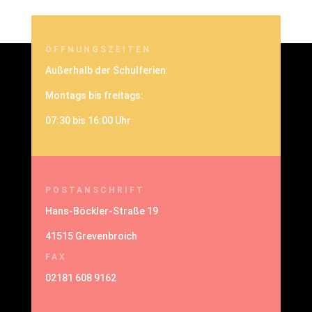
ÖFFNUNGSZEITEN
Außerhalb der Schulferien:
Montags bis freitags:
07:30 bis 16:00 Uhr
POSTANSCHRIFT
Hans-Böckler-Straße 19
41515 Grevenbroich
FAX
02181 608 9162