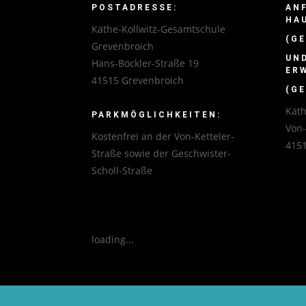
POSTADRESSE:
AN
HA
Käthe-Kollwitz-Gesamtschule
(GE
Grevenbroich
UN
Hans-Böckler-Straße 19
ER
41515 Grevenbroich
(GE
Käth
PARKMÖGLICHKEITEN:
Von
Kostenfrei an der Von-Ketteler-
4151
Straße sowie der Geschwister-
Scholl-Straße
loading...