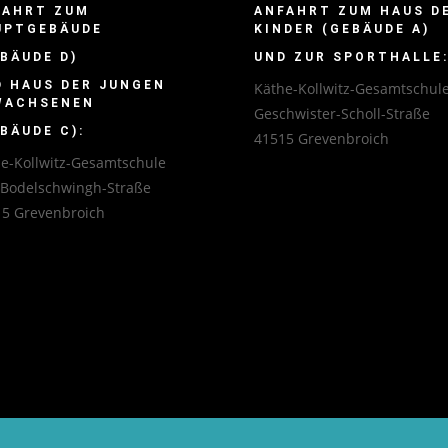
FAHRT ZUM
ANFAHRT ZUM HAUS D
UPTGEBÄUDE
KINDER (GEBÄUDE A)
BÄUDE D)
UND ZUR SPORTHALLE
D HAUS DER JUNGEN
Käthe-Kollwitz-Gesamtschul
WACHSENEN
Geschwister-Scholl-Straße
BÄUDE C):
41515 Grevenbroich
e-Kollwitz-Gesamtschule
-Bodelschwingh-Straße
5 Grevenbroich