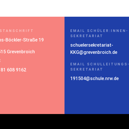
STANSCHRIFT
EMAIL SCHÜLER:INNEN-
SEKRETARIAT
s-Böckler-Straße 19
schuelersekretariat-
15 Grevenbroich
KKG@grevenbroich.de
X
EMAIL SCHULLEITUNGS
181 608 9162
SEKRETARIAT
191504@schule.nrw.de