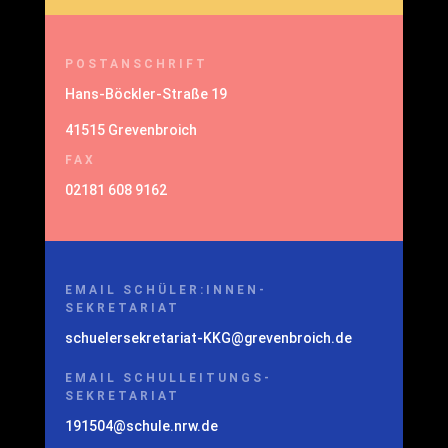
POSTANSCHRIFT
Hans-Böckler-Straße 19
41515 Grevenbroich
FAX
02181 608 9162
EMAIL SCHÜLER:INNEN-
SEKRETARIAT
schuelersekretariat-KKG@grevenbroich.de
EMAIL SCHULLEITUNGS-
SEKRETARIAT
191504@schule.nrw.de