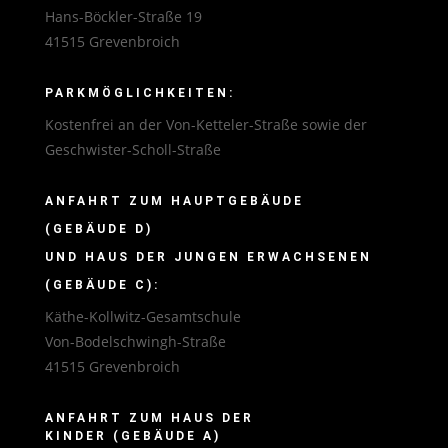
Hans-Böckler-Straße 19
41515 Grevenbroich
PARKMÖGLICHKEITEN:
Kostenfrei an der Von-Ketteler-Straße sowie der
Geschwister-Scholl-Straße
ANFAHRT ZUM HAUPTGEBÄUDE
(GEBÄUDE D)
UND HAUS DER JUNGEN ERWACHSENEN
(GEBÄUDE C):
Käthe-Kollwitz-Gesamtschule
Von-Bodelschwingh-Straße
41515 Grevenbroich
ANFAHRT ZUM HAUS DER
KINDER (GEBÄUDE A)