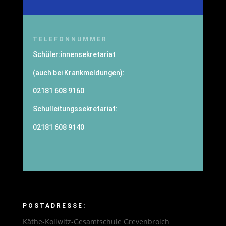
TELEFONNUMMER
Schüler:innensekretariat
(auch bei Krankmeldungen):
02181 608 9160
Schulleitungssekretariat:
02181 608 9140
POSTADRESSE:
Käthe-Kollwitz-Gesamtschule Grevenbroich