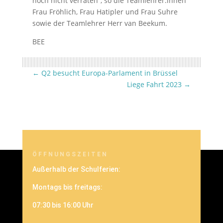
noch nicht verraten“, so die Teamlehrer:innen
Frau Fröhlich, Frau Hatipler und Frau Suhre
sowie der Teamlehrer Herr van Beekum.
BEE
←
Q2 besucht Europa-Parlament in Brüssel
Liege Fahrt 2023
→
ÖFFNUNGSZEITEN
Außerhalb der Schulferien:
Montags bis freitags:
07:30 bis 16:00 Uhr