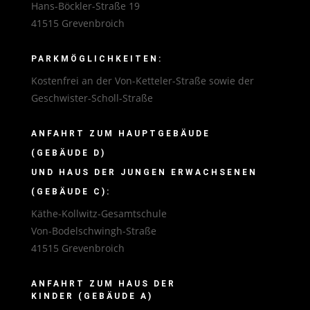
Hans-Böckler-Straße 19
41515 Grevenbroich
PARKMÖGLICHKEITEN:
Kostenfrei an der Von-Ketteler-Straße sowie der
Geschwister-Scholl-Straße
ANFAHRT ZUM HAUPTGEBÄUDE
(GEBÄUDE D)
UND HAUS DER JUNGEN ERWACHSENEN
(GEBÄUDE C):
Käthe-Kollwitz-Gesamtschule
Von-Bodelschwingh-Straße
41515 Grevenbroich
ANFAHRT ZUM HAUS DER
KINDER (GEBÄUDE A)