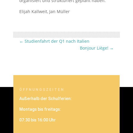
organisiert und strukturiert geplant haben.
Elijah Kallweit, Jan Müller
←
Studienfahrt der Q1 nach Italien
Bonjour Liège!
→
ÖFFNUNGSZEITEN
Außerhalb der Schulferien:
Montags bis freitags:
07:30 bis 16:00 Uhr