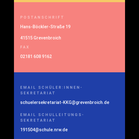
POSTANSCHRIFT
Hans-Böckler-Straße 19
41515 Grevenbroich
FAX
02181 608 9162
EMAIL SCHÜLER:INNEN-
SEKRETARIAT
schuelersekretariat-KKG@grevenbroich.de
EMAIL SCHULLEITUNGS-
SEKRETARIAT
191504@schule.nrw.de