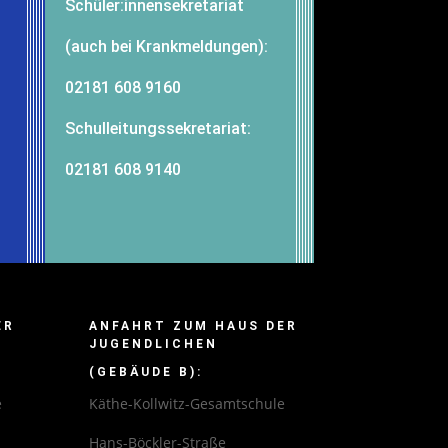
Schüler:innensekretariat
(auch bei Krankmeldungen):
02181 608 9160
-
Schulleitungssekretariat:
02181 608 9140
ER
ANFAHRT ZUM HAUS DER
JUGENDLICHEN
:
(GEBÄUDE B):
e
Käthe-Kollwitz-Gesamtschule
Hans-Böckler-Straße