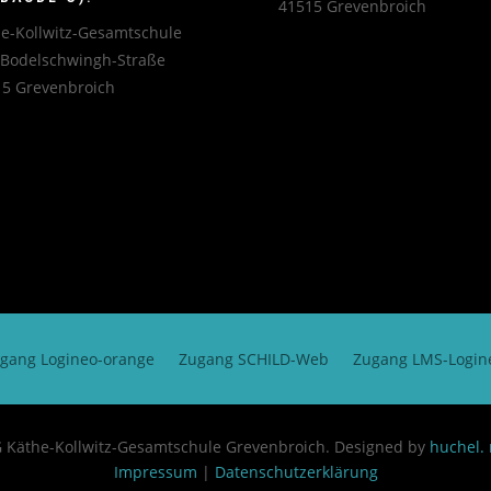
41515 Grevenbroich
e-Kollwitz-Gesamtschule
-Bodelschwingh-Straße
5 Grevenbroich
gang Logineo-orange
Zugang SCHILD-Web
Zugang LMS-Logi
 Käthe-Kollwitz-Gesamtschule Grevenbroich.
Designed by
huchel.
Impressum
|
Datenschutzerklärung