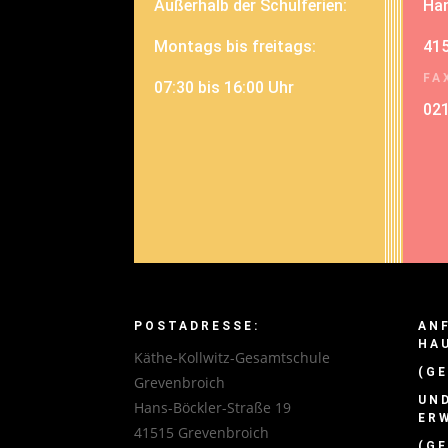
Außerhalb der Schulferien:
Han
Montags bis freitags:
415
FA
07:30 bis 16:00 Uhr
02
POSTADRESSE:
AN
HA
Käthe-Kollwitz-Gesamtschule
(GE
Grevenbroich
UN
Hans-Böckler-Straße 19
ER
41515 Grevenbroich
(GE