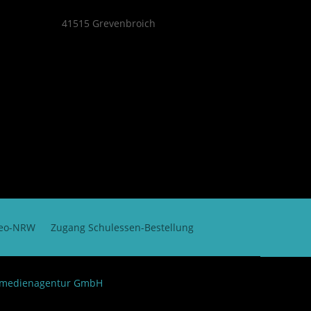
41515 Grevenbroich
neo-NRW
Zugang Schulessen-Bestellung
 medienagentur GmbH