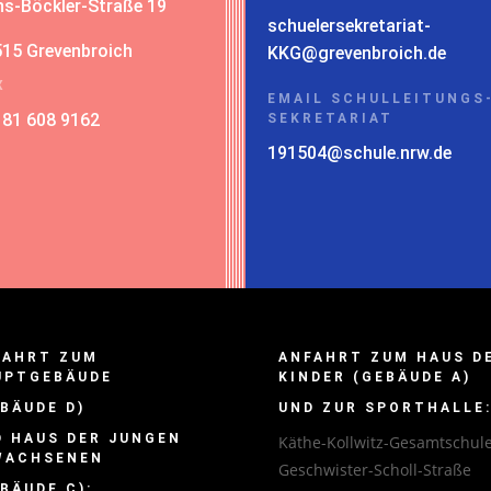
s-Böckler-Straße 19
schuelersekretariat-
15 Grevenbroich
KKG@grevenbroich.de
X
EMAIL SCHULLEITUNGS
181 608 9162
SEKRETARIAT
191504@schule.nrw.de
FAHRT ZUM
ANFAHRT ZUM HAUS D
UPTGEBÄUDE
KINDER (GEBÄUDE A)
BÄUDE D)
UND ZUR SPORTHALLE
D HAUS DER JUNGEN
Käthe-Kollwitz-Gesamtschul
WACHSENEN
Geschwister-Scholl-Straße
BÄUDE C):