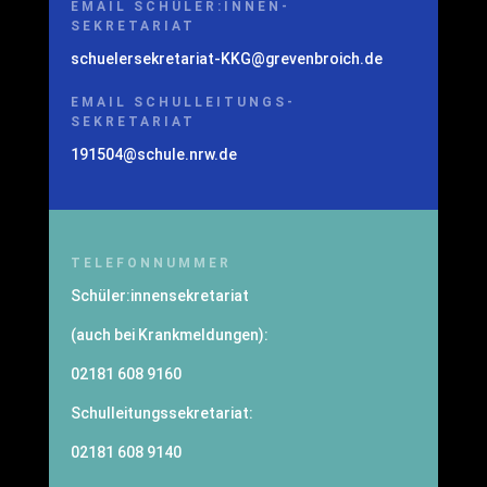
EMAIL SCHÜLER:INNEN-
SEKRETARIAT
schuelersekretariat-KKG@grevenbroich.de
EMAIL SCHULLEITUNGS-
SEKRETARIAT
191504@schule.nrw.de
TELEFONNUMMER
Schüler:innensekretariat
(auch bei Krankmeldungen):
02181 608 9160
Schulleitungssekretariat:
02181 608 9140