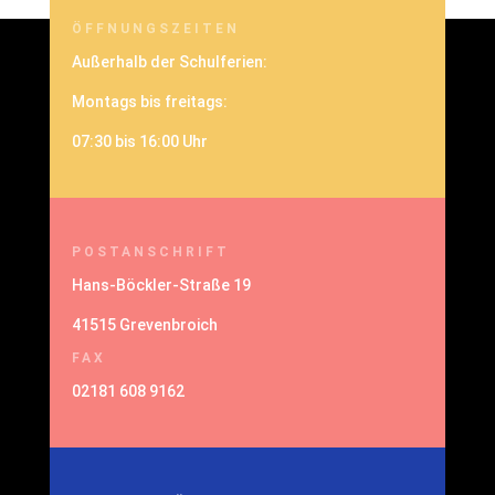
ÖFFNUNGSZEITEN
Außerhalb der Schulferien:
Montags bis freitags:
07:30 bis 16:00 Uhr
POSTANSCHRIFT
Hans-Böckler-Straße 19
41515 Grevenbroich
FAX
02181 608 9162