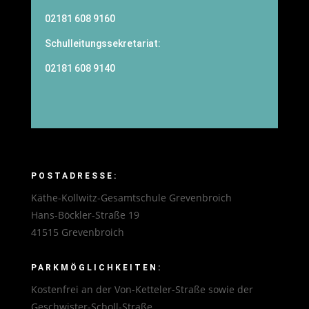
02181 608 9160
Schulleitungssekretariat:
02181 608 9140
POSTADRESSE:
Käthe-Kollwitz-Gesamtschule Grevenbroich
Hans-Böckler-Straße 19
41515 Grevenbroich
PARKMÖGLICHKEITEN:
Kostenfrei an der Von-Ketteler-Straße sowie der
Geschwister-Scholl-Straße