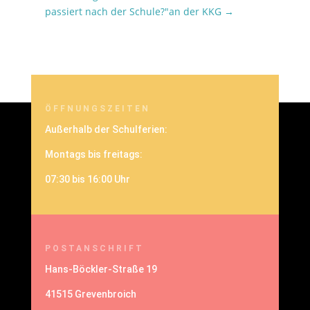
passiert nach der Schule?"an der KKG
→
ÖFFNUNGSZEITEN
Außerhalb der Schulferien:
Montags bis freitags:
07:30 bis 16:00 Uhr
POSTANSCHRIFT
Hans-Böckler-Straße 19
41515 Grevenbroich