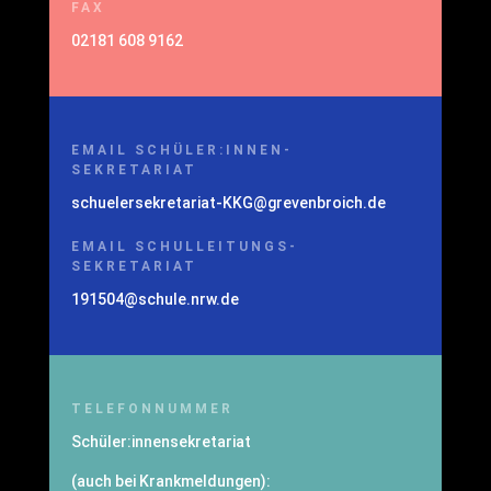
FAX
02181 608 9162
EMAIL SCHÜLER:INNEN-
SEKRETARIAT
schuelersekretariat-KKG@grevenbroich.de
EMAIL SCHULLEITUNGS-
SEKRETARIAT
191504@schule.nrw.de
TELEFONNUMMER
Schüler:innensekretariat
(auch bei Krankmeldungen):