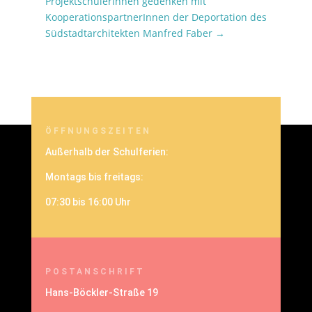
ProjektschülerInnen gedenken mit
KooperationspartnerInnen der Deportation des
Südstadtarchitekten Manfred Faber
→
ÖFFNUNGSZEITEN
Außerhalb der Schulferien:
Montags bis freitags:
07:30 bis 16:00 Uhr
POSTANSCHRIFT
Hans-Böckler-Straße 19