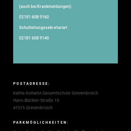
(auch bei Krankmeldungen):
02181 608 9160
Schulleitungssekretariat:
02181 608 9140
POSTADRESSE:
Käthe-Kollwitz-Gesamtschule Grevenbroich
Hans-Böckler-Straße 19
41515 Grevenbroich
PARKMÖGLICHKEITEN: