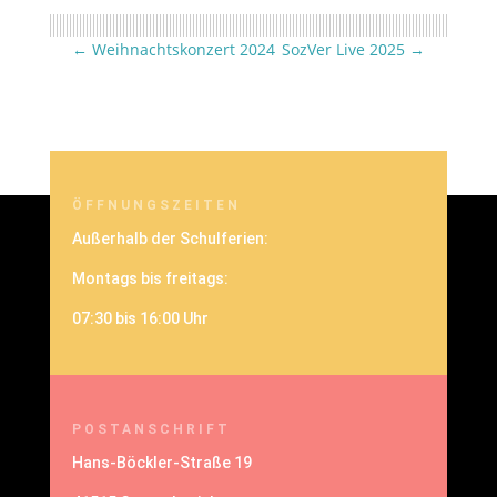
←
Weihnachtskonzert 2024
SozVer Live 2025
→
ÖFFNUNGSZEITEN
Außerhalb der Schulferien:
Montags bis freitags:
07:30 bis 16:00 Uhr
POSTANSCHRIFT
Hans-Böckler-Straße 19