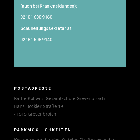
(auch bei Krankmeldungen):
02181 608 9160
Schulleitungssekretariat:
02181 608 9140
POSTADRESSE:
Käthe-Kollwitz-Gesamtschule Grevenbroich
Hans-Böckler-Straße 19
41515 Grevenbroich
PARKMÖGLICHKEITEN:
Kostenfrei an der Von-Ketteler-Straße sowie der