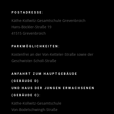
POSTADRESSE:
Käthe-Kollwitz-Gesamtschule Grevenbroich
Hans-Böckler-Straße 19
41515 Grevenbroich
PARKMÖGLICHKEITEN:
Kostenfrei an der Von-Ketteler-Straße sowie der
Geschwister-Scholl-Straße
ANFAHRT ZUM HAUPTGEBÄUDE
(GEBÄUDE D)
UND HAUS DER JUNGEN ERWACHSENEN
(GEBÄUDE C):
Käthe-Kollwitz-Gesamtschule
Von-Bodelschwingh-Straße