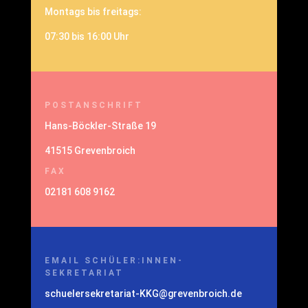
Montags bis freitags:
07:30 bis 16:00 Uhr
POSTANSCHRIFT
Hans-Böckler-Straße 19
41515 Grevenbroich
FAX
02181 608 9162
EMAIL SCHÜLER:INNEN-
SEKRETARIAT
schuelersekretariat-KKG@grevenbroich.de