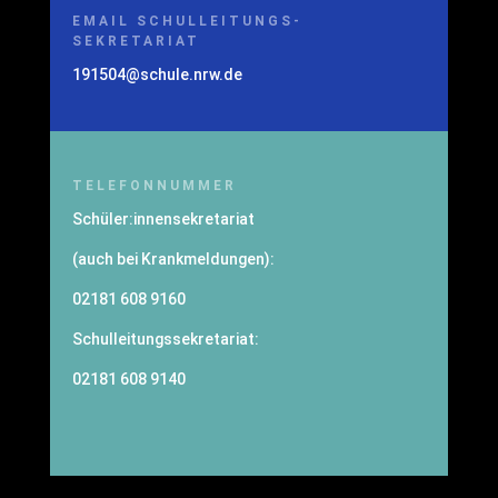
EMAIL SCHULLEITUNGS-
SEKRETARIAT
191504@schule.nrw.de
TELEFONNUMMER
Schüler:innensekretariat
(auch bei Krankmeldungen):
02181 608 9160
Schulleitungssekretariat:
02181 608 9140