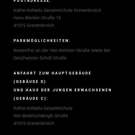
POSTADRESSE:
Käthe-Kollwitz-Gesamtschule Grevenbroich
Hans-Böckler-Straße 19
41515 Grevenbroich
PARKMÖGLICHKEITEN:
Kostenfrei an der Von-Ketteler-Straße sowie der
Geschwister-Scholl-Straße
ANFAHRT ZUM HAUPTGEBÄUDE
(GEBÄUDE D)
UND HAUS DER JUNGEN ERWACHSENEN
(GEBÄUDE C):
Käthe-Kollwitz-Gesamtschule
Von-Bodelschwingh-Straße
41515 Grevenbroich