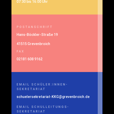
07:30 bis 16:00 Uhr
POSTANSCHRIFT
Hans-Böckler-Straße 19
41515 Grevenbroich
FAX
02181 608 9162
EMAIL SCHÜLER:INNEN-
SEKRETARIAT
schuelersekretariat-KKG@grevenbroich.de
EMAIL SCHULLEITUNGS-
SEKRETARIAT