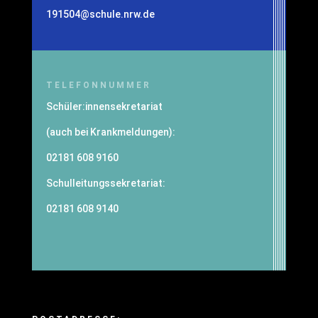
191504@schule.nrw.de
TELEFONNUMMER
Schüler:innensekretariat
(auch bei Krankmeldungen):
02181 608 9160
Schulleitungssekretariat:
02181 608 9140